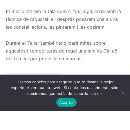
Primer pintarem la tela com si fos la gal·laxia amb la
tècnica de l’aquarel·la i després posarem una a una
les constel·lacions, les pintarem i les cosirem.
Durant el Taller també t’explicaré mites sobre
aquestes i t’emportaràs de regal una làmina Din a5
del teu cel per poder-la emmarcar.
Reserva la teva plaça
Usamos cookies para asegurar que te damos la mejor
experiencia en nuestra web. Si continúas usando este sitio,
asumiremos que estás de acuerdo con ello.
Aceptar